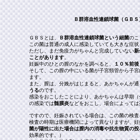
Ｂ群溶血性連鎖球菌（ＧＢＳ
ＧＢＳとは、
Ｂ群溶血性連鎖球菌という細菌
のこ
この菌は普通の成人に感染していても大きな症状
ただし、まだ免疫力がちゃんと完成していない
新
ことがあります
。
妊娠中のひとの膣のなかを調べると、
１０％前後
そして、この膣の中にいる菌が子宮頸管から子宮
ます。
また、膣は、分娩がはじまると、あかちゃんが通
うる
のです。
感染をおこしたことにより、あかちゃんは早期（
の感染では
髄膜炎
などをおこし、場合によっては
ですので、妊娠されている場合は、この菌の検査
検査の時期は医療機関によって異なりますが、妊
菌が陽性に出た場合は膣内の消毒や抗生物質の投
効果的です。）